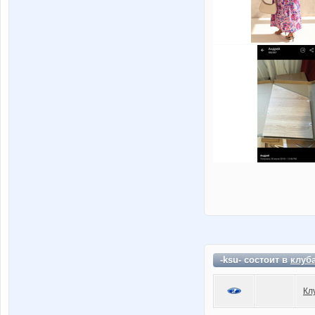
-ksu- состоит в
клуб
Кл