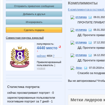
Комплименты
Отправить приватное сообщение
6 комплиментов в гостевой 
Добавить в друзья
отличка
09.01.202
Игнорировать
ПРОЧТИТЕ ПРИВАТ 
отличка
05.01.202
Сделать подарок
ДД. Прочтите прива
Совместная покупка: взрослый
отличка
17.12.202
популярность:
-2
4440 место
ДД. Прочтите прива
↓
отличка
16.12.202
рейтинг
4654
?
ДД. Прочтите прива
Привилегированный
пользователь
8
-ksu-
07.03.2018 в 
уровня
Спасибо за поздравл
Вы не авторизованы! Чтоб
Статистика портрета:
сейчас просматривают портрет - 0
зарегистрированные пользователи
Метки лидеров
посетившие портрет за 7 дней - 1